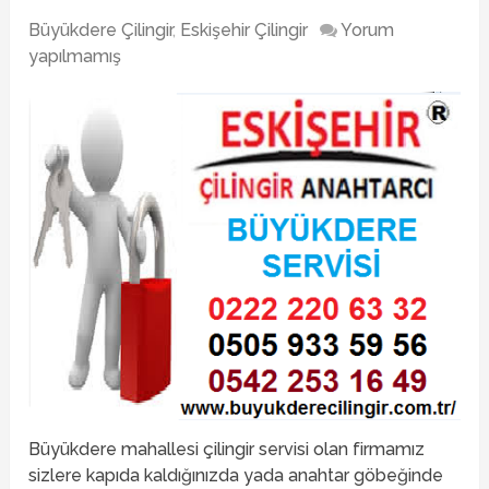
Büyükdere Çilingir
,
Eskişehir Çilingir
Yorum
yapılmamış
Büyükdere mahallesi çilingir servisi olan firmamız
sizlere kapıda kaldığınızda yada anahtar göbeğinde