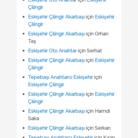
Çilingir
Eskişehir Çilingir Akarbaşı
için
Eskişehir
Çilingir
Eskişehir Çilingir Akarbaşı
için
Orhan
Taş
Eskişehir Oto Anahtar
için
Serhat
Eskişehir Çilingir Akarbaşı
için
Eskişehir
Çilingir
Tepebaşı Anahtarcı Eskişehir
için
Eskişehir Çilingir
Eskişehir Çilingir Akarbaşı
için
Eskişehir
Çilingir
Eskişehir Çilingir Akarbaşı
için
Hamdi
Saka
Eskişehir Çilingir Akarbaşı
için
Serkan
Tepebaşı Anahtarcı Eskişehir
için
Kaan