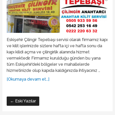
Eskişehir Çilingir Tepebaşı servisi olarak firmamız kapı
ve kilit işlerinizde sizlere hafta içi ve hafta sonu da
kapı kilidi açma ve çilingirlik alanında hizmet
vermektedir. Firmamız kurulduğu günden bu yana
tüm Eskişehir’deki bölgeler ve mahallelerde
hizmetinizde olup kapıda kaldığınızda ihtiyacınız …
[Okumaya devam et...]
← Eski Yazılar