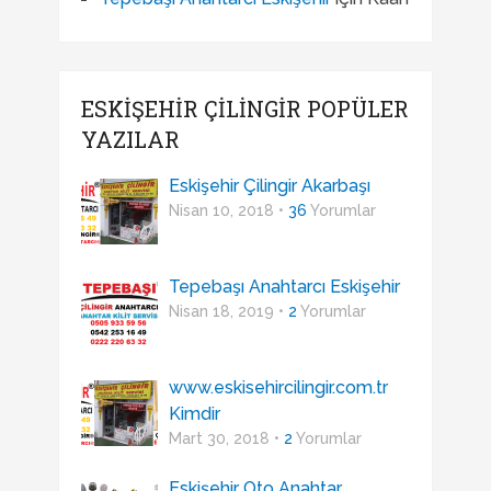
ESKIŞEHIR ÇILINGIR POPÜLER
YAZILAR
Eskişehir Çilingir Akarbaşı
Nisan 10, 2018 •
36
Yorumlar
Tepebaşı Anahtarcı Eskişehir
Nisan 18, 2019 •
2
Yorumlar
www.eskisehircilingir.com.tr
Kimdir
Mart 30, 2018 •
2
Yorumlar
Eskişehir Oto Anahtar