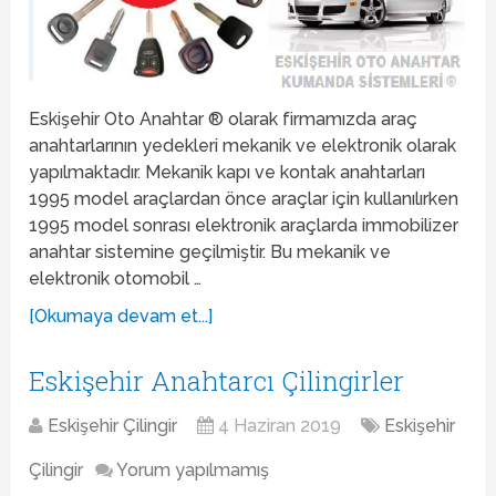
Eskişehir Oto Anahtar ® olarak firmamızda araç
anahtarlarının yedekleri mekanik ve elektronik olarak
yapılmaktadır. Mekanik kapı ve kontak anahtarları
1995 model araçlardan önce araçlar için kullanılırken
1995 model sonrası elektronik araçlarda immobilizer
anahtar sistemine geçilmiştir. Bu mekanik ve
elektronik otomobil …
[Okumaya devam et...]
Eskişehir Anahtarcı Çilingirler
Eskişehir Çilingir
4 Haziran 2019
Eskişehir
Çilingir
Yorum yapılmamış