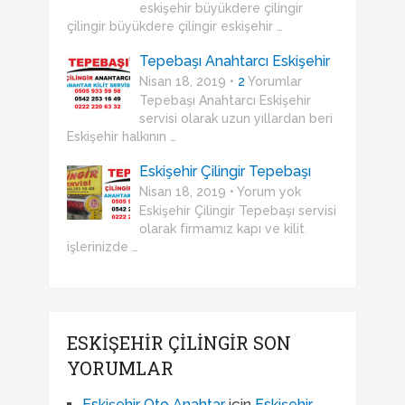
eskişehir büyükdere çilingir
çilingir büyükdere çilingir eskişehir …
Tepebaşı Anahtarcı Eskişehir
Nisan 18, 2019 •
2
Yorumlar
Tepebaşı Anahtarcı Eskişehir
servisi olarak uzun yıllardan beri
Eskişehir halkının …
Eskişehir Çilingir Tepebaşı
Nisan 18, 2019 • Yorum yok
Eskişehir Çilingir Tepebaşı servisi
olarak firmamız kapı ve kilit
işlerinizde …
ESKIŞEHIR ÇILINGIR SON
YORUMLAR
Eskişehir Oto Anahtar
için
Eskişehir