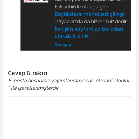
Eskişehir’de olduğu gibi
Büyükdere mahallesi çilingir
ihtiyacınızda da hizmetinizdedir.
İletişim sayfamıza buradan
ulaşabilirsiniz.
Cevapla
Cevap Bırakın
E-posta hesabınız yayımlanmayacak.
Gerekli alanlar
*
ile işaretlenmişlerdir