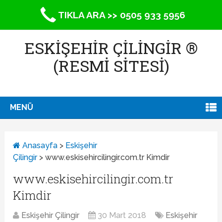
TIKLA ARA >> 0505 933 5956
ESKIŞEHIR ÇILINGIR ®
(RESMİ SİTESİ)
MENÜ
Anasayfa
>
Eskişehir
Çilingir
>
www.eskisehircilingir.com.tr Kimdir
www.eskisehircilingir.com.tr
Kimdir
Eskişehir Çilingir
30 Mart 2018
Eskişehir